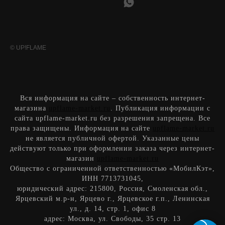
© UP!FLAME
Вся информация на сайте – собственность интернет-
магазина
upflame-market.ru
. Публикация информации с
сайта upflame-market.ru без разрешения запрещена. Все
права защищены. Информация на сайте
upflame-market.ru
не является публичной офертой. Указанные цены
действуют только при оформлении заказа через интернет-
магазин
upflame-market.ru
Общество с ограниченной ответственностью «МобилКэт»
,
ИН
Н
7713731045
,
юридический адрес:
215800, Россия, Смоленская обл.,
Ярцевский м.р-н, Ярцево г., Ярцевское г.п., Ленинская
ул., д. 14, стр. 1, офис 8
адрес: Москва, ул. Свободы, 35 стр. 13