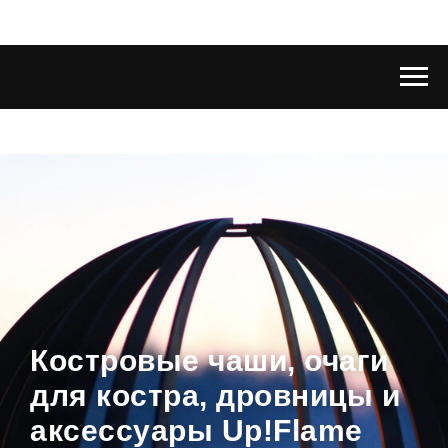
UP!FLAME SHOP
Костровые чаши, очаги
для костра, дровницы и
аксессуары Up!Flame