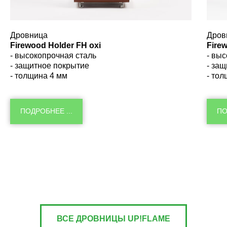
Дровница
Дров
Firewood Holder
FH oxi
Fire
- высокопрочная сталь
- вы
- защитное покрытие
- за
- толщина 4 мм
- то
ПОДРОБНЕЕ ...
ПО
ВСЕ ДРОВНИЦЫ UP!FLAME