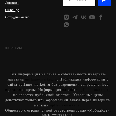
Доставка
О бренде
Сотрудничество
© UP!FLAME
Вся информация на сайте – собственность интернет-
магазина
upflame-market.ru
. Публикация информации с
сайта upflame-market.ru без разрешения запрещена. Все
права защищены. Информация на сайте
upflame-market.ru
не является публичной офертой. Указанные цены
действуют только при оформлении заказа через интернет-
магазин
upflame-market.ru
Общество с ограниченной ответственностью «МобилКэт»
,
ИН
Н
7713731045
,