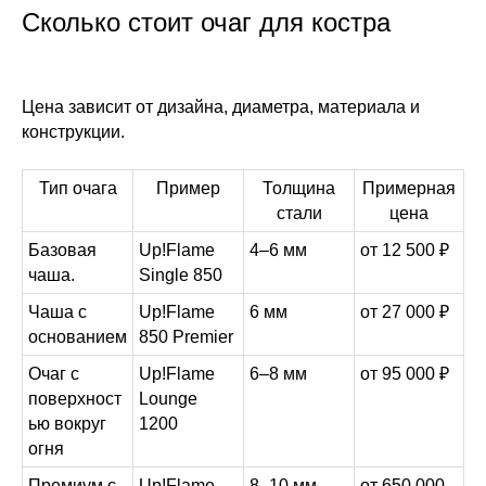
Сколько стоит очаг для костра
Цена зависит от дизайна, диаметра, материала и
конструкции.
Тип очага
Пример
Толщина
Примерная
стали
цена
Базовая
Up!Flame
4–6 мм
от 12 500 ₽
чаша.
Single 850
Чаша с
Up!Flame
6 мм
от 27 000 ₽
основанием
850 Premier
Очаг с
Up!Flame
6–8 мм
от 95 000 ₽
поверхност
Lounge
ью вокруг
1200
огня
Премиум с
Up!Flame
8–10 мм
от 650 000