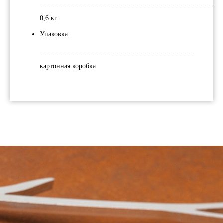
............................................................................................
0,6 кг
Упаковка:
..............................................................................
картонная коробка