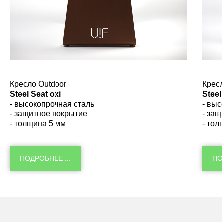
Кpесло Outdoor
Кpес
Steel Seat oxi
Steel
- высокопрочная сталь
- вы
- защитное покрытие
- за
- толщина 5 мм
- то
ПОДРОБНЕЕ ...
ПО