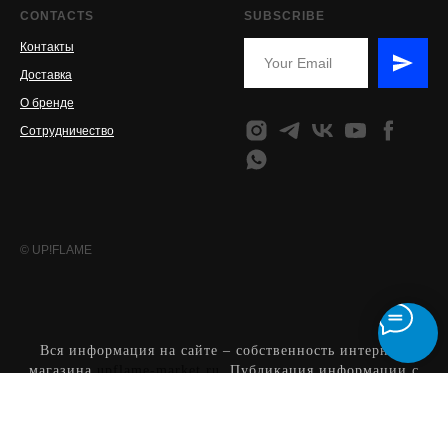
CONTACTS
SUBSCRIBE
Контакты
Доставка
О бренде
Сотрудничество
© UP!FLAME
Вся информация на сайте – собственность интернет-
магазина
upflame-market.ru
. Публикация информации с
сайта upflame-market.ru без разрешения запрещена. Все
права защищены. Информация на сайте
upflame-market.ru
не является публичной офертой. Указанные цены