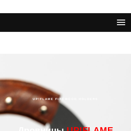
UP!FLAME FIREWOOD HOLDERS
Дровницы
UP!FLAME