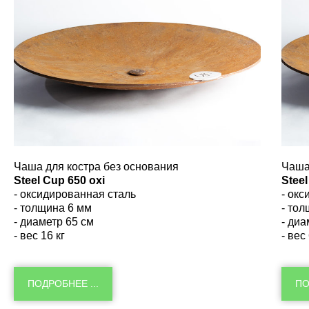
Чаша для костра без основания
Чаша
Steel Cup 650 oxi
Steel
- оксидированная сталь
- ок
- толщина 6 мм
- то
- диаметр 65 см
- диа
- вес 16 кг
- вес
ПОДРОБНЕЕ ...
ПО