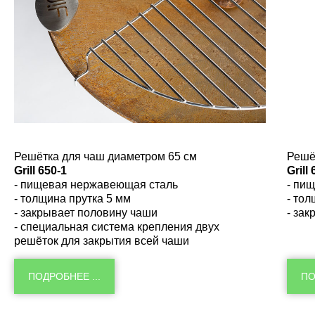
Решётка для чаш диаметром 65 см
Решё
Grill 650-1
Grill
- пищевая нержавеющая сталь
- пи
- толщина прутка 5 мм
- тол
- закрывает половину чаши
- за
- специальная система крепления двух
решёток для закрытия всей чаши
ПОДРОБНЕЕ ...
ПО