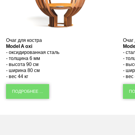
Очаг для костра
Очаг
Model A oxi
Mode
- оксидированная сталь
- ст
- толщина 6 мм
- то
- высота 90 см
- выс
- ширина 80 см
- ши
- вес 44 кг
- вес
ПОДРОБНЕЕ ...
ПО