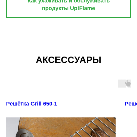
Как ухаживать и обслуживать
продукты Up!Flame
АКСЕССУАРЫ
Решётка Grill 650-1
Решё