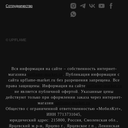
Сотрудничество
© UP!FLAME
Вся информация на сайте – собственность интернет-
магазина
upflame-market.ru
. Публикация информации с
сайта upflame-market.ru без разрешения запрещена. Все
права защищены. Информация на сайте
upflame-market.ru
не является публичной офертой. Указанные цены
действуют только при оформлении заказа через интернет-
магазин
upflame-market.ru
Общество с ограниченной ответственностью «МобилКэт»
,
ИН
Н
7713731045
,
юридический адрес:
215800, Россия, Смоленская обл.,
Ярцевский м.р-н, Ярцево г., Ярцевское г.п., Ленинская