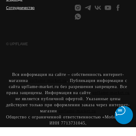
Сотрудничество
© UP!FLAME
Вся информация на сайте – собственность интернет-
магазина
upflame-market.ru
. Публикация информации с
сайта upflame-market.ru без разрешения запрещена. Все
права защищены. Информация на сайте
upflame-market.ru
не является публичной офертой. Указанные цены
действуют только при оформлении заказа через интернет-
магазин
upflame-market.ru
Общество с ограниченной ответственностью «МобилКэт»
,
ИН
Н
7713731045
,
юридический адрес:
215800, Россия, Смоленская обл.,
Ярцевский м.р-н, Ярцево г., Ярцевское г.п., Ленинская