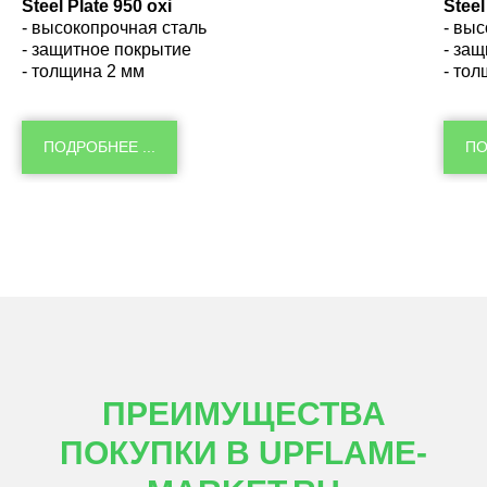
Steel Plate 950 oxi
Steel
- высокопрочная сталь
- вы
- защитное покрытие
- за
- толщина 2 мм
- то
ПОДРОБНЕЕ ...
ПО
ПРЕИМУЩЕСТВА
ПОКУПКИ В UPFLAME-